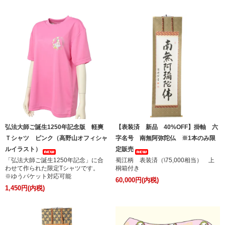
弘法大師ご誕生1250年記念版 軽爽
【表装済 新品 40%OFF】掛軸 六
Ｔシャツ ピンク（高野山オフィシャ
字名号 南無阿弥陀仏 ※1本のみ限
ルイラスト）
定販売
「弘法大師ご誕生1250年記念」に合
蜀江柄 表装済（\75,000相当） 上
わせて作られた限定Tシャツです。
桐箱付き
※ゆうパケット対応可能
60,000円(内税)
1,450円(内税)