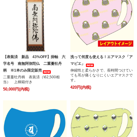
【表装済 新品 43%OFF】掛軸 六
洗って何度も使える！エアマスク「ア
字名号 南無阿弥陀仏 二重蔓牡丹
マビエ」
柄 ※1本のみ限定販売
伸縮性と柔らかさで、長時間つけてい
ても耳が痛くなりにくいエアマスクで
二重蔓牡丹柄 表装済（\62,500相
す。
当） 上桐箱付き
420円(内税)
50,000円(内税)