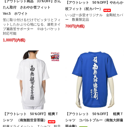
【アウトレット商品 33％OFF】かん
【アウトレット 50％OFF】やわらか
たん取付 さわやか笠フィット
杖フィット（杖カバー）
Ver.5 ホワイト
いっぽ一歩堂オリジナル 金剛杖カバ
ー 数量限定品
笠に取り付けるだけでピッタリとフィ
ットしたかぶり心地になる、速乾タイ
700円(内税)
プ遍路笠サポーター ※ゆうパケット
対応可能
1,000円(内税)
【アウトレット 50％OFF】 軽爽Ｔ
【アウトレット 50％OFF】 軽爽Ｔ
シャツ （南無観世音菩薩）
シャツ コバルトブルー（南無大師遍
軽爽ドライメッシュ Ｔシャツ 観音
照金剛）