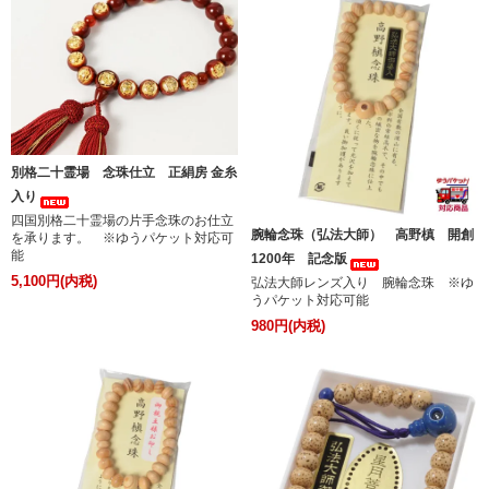
別格二十霊場 念珠仕立 正絹房 金糸
入り
四国別格二十霊場の片手念珠のお仕立
腕輪念珠（弘法大師） 高野槙 開創
を承ります。 ※ゆうパケット対応可
能
1200年 記念版
5,100円(内税)
弘法大師レンズ入り 腕輪念珠 ※ゆ
うパケット対応可能
980円(内税)