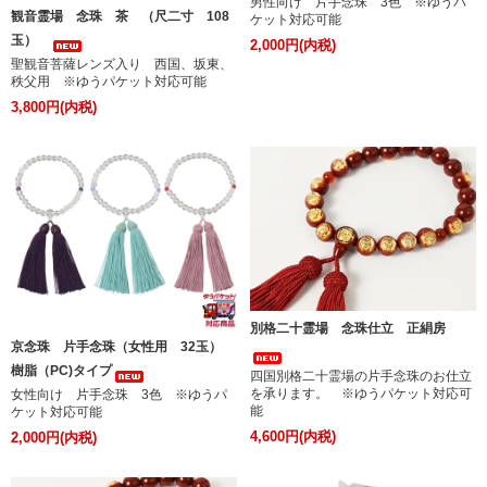
男性向け 片手念珠 3色 ※ゆうパ
観音霊場 念珠 茶 （尺二寸 108
ケット対応可能
玉）
2,000円(内税)
聖観音菩薩レンズ入り 西国、坂東、
秩父用 ※ゆうパケット対応可能
3,800円(内税)
別格二十霊場 念珠仕立 正絹房
京念珠 片手念珠（女性用 32玉）
樹脂（PC)タイプ
四国別格二十霊場の片手念珠のお仕立
を承ります。 ※ゆうパケット対応可
女性向け 片手念珠 3色 ※ゆうパ
能
ケット対応可能
4,600円(内税)
2,000円(内税)