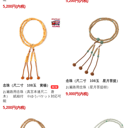
5,200円(内税)
5,200円(内税)
念珠（尺二寸 108玉 星月菩提）
念珠（尺二寸 108玉 黄楊）
お遍路用念珠（星月菩提樹）
お遍路用念珠（真言本連尺二 唐
9,000円(内税)
木） 紙箱付 ※ゆうパケット対応可
能
5,200円(内税)