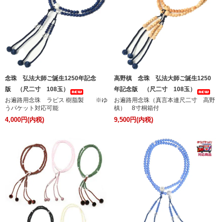
念珠 弘法大師ご誕生1250年記念
高野槙 念珠 弘法大師ご誕生1250
版 （尺二寸 108玉）
年記念版 （尺二寸 108玉）
お遍路用念珠 ラピス 樹脂製 ※ゆ
お遍路用念珠（真言本連尺二寸 高野
うパケット対応可能
槙） 8寸桐箱付
4,000円(内税)
9,500円(内税)