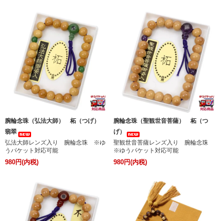
腕輪念珠（弘法大師） 柘（つげ）
腕輪念珠（聖観世音菩薩） 柘（つ
翡翠
げ）
弘法大師レンズ入り 腕輪念珠 ※ゆ
聖観世音菩薩レンズ入り 腕輪念珠
うパケット対応可能
※ゆうパケット対応可能
980円(内税)
980円(内税)