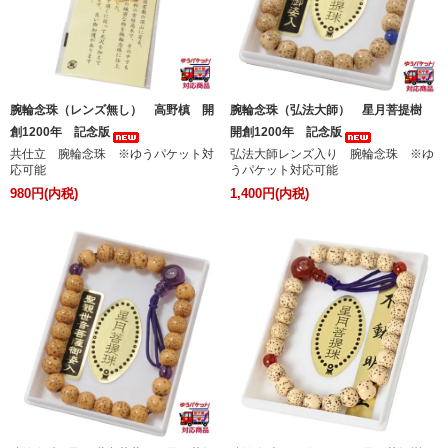
腕輪念珠（レンズ無し） 高野槙 開
腕輪念珠（弘法大師） 星月菩提樹
創1200年 記念版
開創1200年 記念版
共仕立 腕輪念珠 ※ゆうパケット対
弘法大師レンズ入り 腕輪念珠 ※ゆ
応可能
うパケット対応可能
980円(内税)
1,400円(内税)