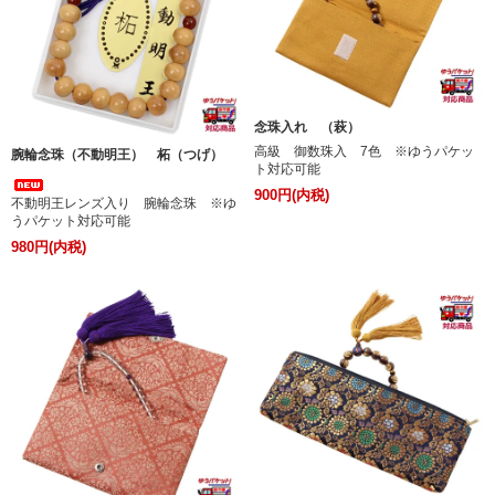
念珠入れ （萩）
高級 御数珠入 7色 ※ゆうパケッ
腕輪念珠（不動明王） 柘（つげ）
ト対応可能
900円(内税)
不動明王レンズ入り 腕輪念珠 ※ゆ
うパケット対応可能
980円(内税)