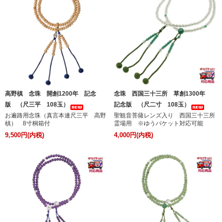
高野槙 念珠 開創1200年 記念
念珠 西国三十三所 草創1300年
版 （尺三平 108玉）
記念版 （尺二寸 108玉）
お遍路用念珠（真言本連尺三平 高野
聖観音菩薩レンズ入り 西国三十三所
槙） 8寸桐箱付
霊場用 ※ゆうパケット対応可能
9,500円(内税)
4,000円(内税)