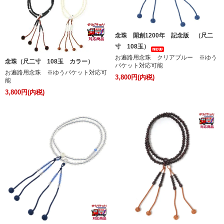
念珠 開創1200年 記念版 （尺二
寸 108玉）
お遍路用念珠 クリアブルー ※ゆう
念珠（尺二寸 108玉 カラー）
パケット対応可能
お遍路用念珠 ※ゆうパケット対応可
3,800円(内税)
能
3,800円(内税)