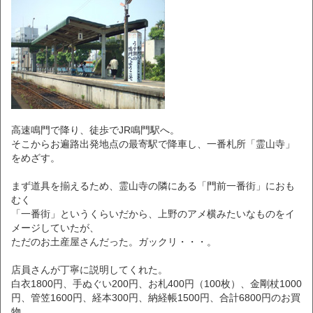
高速鳴門で降り、徒歩でJR鳴門駅へ。
そこからお遍路出発地点の最寄駅で降車し、一番札所「霊山寺」
をめざす。
まず道具を揃えるため、霊山寺の隣にある「門前一番街」におも
むく
「一番街」というくらいだから、上野のアメ横みたいなものをイ
メージしていたが、
ただのお土産屋さんだった。ガックリ・・・。
店員さんが丁寧に説明してくれた。
白衣1800円、手ぬぐい200円、お札400円（100枚）、金剛杖1000
円、管笠1600円、経本300円、納経帳1500円、合計6800円のお買
物。