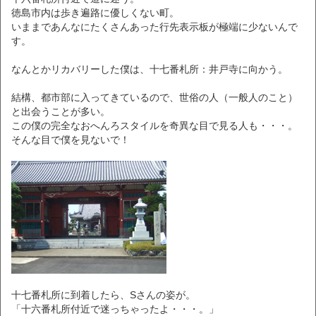
徳島市内は歩き遍路に優しくない町。
いままであんなにたくさんあった行先表示板が極端に少ないんで
す。
なんとかリカバリーした僕は、十七番札所：井戸寺に向かう。
結構、都市部に入ってきているので、世俗の人（一般人のこと）
と出会うことが多い。
この僕の完全なおへんろスタイルを奇異な目で見る人も・・・。
そんな目で僕を見ないで！
十七番札所に到着したら、Sさんの姿が。
「十六番札所付近で迷っちゃったよ・・・。」