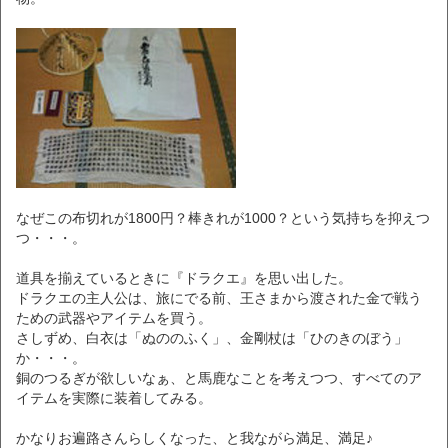
なぜこの布切れが1800円？棒きれが1000？という気持ちを抑えつ
つ・・・。
道具を揃えているときに『ドラクエ』を思い出した。
ドラクエの主人公は、旅にでる前、王さまから渡された金で戦う
ための武器やアイテムを買う。
さしずめ、白衣は「ぬののふく」、金剛杖は「ひのきのぼう」
か・・・。
銅のつるぎが欲しいなぁ、と馬鹿なことを考えつつ、すべてのア
イテムを実際に装着してみる。
かなりお遍路さんらしくなった、と我ながら満足、満足♪