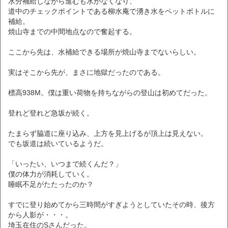
水分補給しながら進むも水がなくなり、
道中のチェックポイントである柳水庵で湧き水をペットボトルに
補給。
焼山寺までの中間地点なので奮起する。
ここから先は、水補給できる場所が焼山寺までないらしい。
実はそこから先が、まさに地獄だったのである。
標高938M。僕は重い荷物を持ちながらの登山は初めてだった。
登れど登れど急坂が続く。
たまらず脇道に座り込み、上方を見上げるが頂上は見えない。
でも坂道は続いているようだ。
「いったい、いつまで続くんだ？」
僕の体力が消耗していく。
睡眠不足がたたったのか？
すでに登り始めてから三時間がすぎようとしていたその時、後方
から人影が・・・。
埼玉在住のSさんだった。