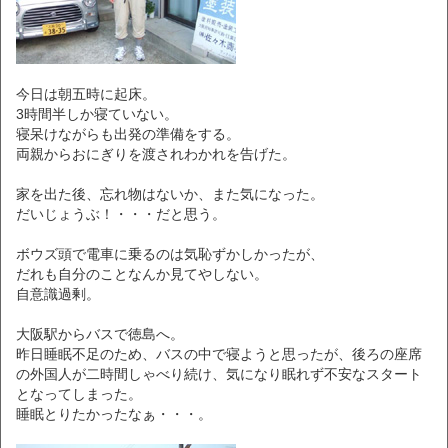
今日は朝五時に起床。
3時間半しか寝ていない。
寝呆けながらも出発の準備をする。
両親からおにぎりを渡されわかれを告げた。
家を出た後、忘れ物はないか、また気になった。
だいじょうぶ！・・・だと思う。
ボウズ頭で電車に乗るのは気恥ずかしかったが、
だれも自分のことなんか見てやしない。
自意識過剰。
大阪駅からバスで徳島へ。
昨日睡眠不足のため、バスの中で寝ようと思ったが、後ろの座席
の外国人が二時間しゃべり続け、気になり眠れず不安なスタート
となってしまった。
睡眠とりたかったなぁ・・・。