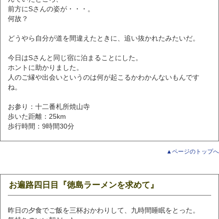
前方にSさんの姿が・・・。
何故？
どうやら自分が道を間違えたときに、追い抜かれたみたいだ。
今日はSさんと同じ宿に泊まることにした。
ホントに助かりました。
人のご縁や出会いというのは何が起こるかわかんないもんです
ね。
お参り：十二番札所焼山寺
歩いた距離：25km
歩行時間：9時間30分
▲ページのトップへ
お遍路四日目『徳島ラーメンを求めて』
昨日の夕食でご飯を三杯おかわりして、九時間睡眠をとった。