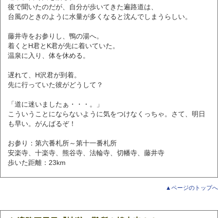
後で聞いたのだが、自分が歩いてきた遍路道は、
台風のときのように水量が多くなると沈んでしまうらしい。
藤井寺をお参りし、鴨の湯へ。
着くとH君とK君が先に着いていた。
温泉に入り、体を休める。
遅れて、H沢君が到着。
先に行っていた彼がどうして？
「道に迷いましたぁ・・・。」
こういうことにならないように気をつけなくっちゃ。さて、明日
も早い。がんばるぞ！
お参り：第六番札所～第十一番札所
安楽寺、十楽寺、熊谷寺、法輪寺、切幡寺、藤井寺
歩いた距離：23km
▲ページのトップへ