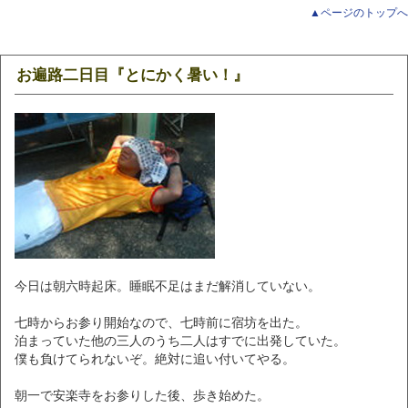
▲ページのトップへ
お遍路二日目『とにかく暑い！』
今日は朝六時起床。睡眠不足はまだ解消していない。
七時からお参り開始なので、七時前に宿坊を出た。
泊まっていた他の三人のうち二人はすでに出発していた。
僕も負けてられないぞ。絶対に追い付いてやる。
朝一で安楽寺をお参りした後、歩き始めた。