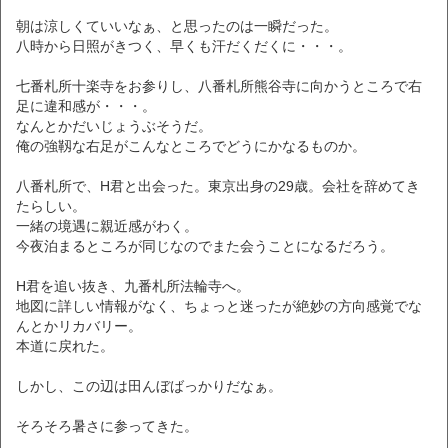
朝は涼しくていいなぁ、と思ったのは一瞬だった。
八時から日照がきつく、早くも汗だくだくに・・・。
七番札所十楽寺をお参りし、八番札所熊谷寺に向かうところで右
足に違和感が・・・。
なんとかだいじょうぶそうだ。
俺の強靱な右足がこんなところでどうにかなるものか。
八番札所で、H君と出会った。東京出身の29歳。会社を辞めてき
たらしい。
一緒の境遇に親近感がわく。
今夜泊まるところが同じなのでまた会うことになるだろう。
H君を追い抜き、九番札所法輪寺へ。
地図に詳しい情報がなく、ちょっと迷ったが絶妙の方向感覚でな
んとかリカバリー。
本道に戻れた。
しかし、この辺は田んぼばっかりだなぁ。
そろそろ暑さに参ってきた。