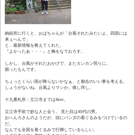
納経所に行くと、おばちゃんが「台風それたみたいよ。四国には
来ぇへんで」
と、最新情報を教えてくれた。
『よかったあ・・・』と胸をなでおろす。
しかし、台風がそれたおかげで、またカンカン照りに。
困ったもんです。
ちょっとくらい雨が降らないかなぁ、と都合のいい事を考える。
しょうがないね。台風よりマシか。痛し痒し。
十九番札所：立江寺までは4km。
立江寺手前で妙な人と会う。 見た目は40代の男。
おへんろさんのようだが、頭にパンダの着ぐるみをつけているの
だ。
なんでも全国を着ぐるみで行脚しているらしい。