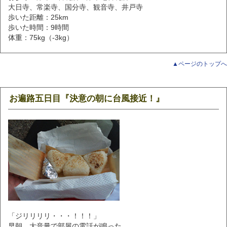
大日寺、常楽寺、国分寺、観音寺、井戸寺
歩いた距離：25km
歩いた時間：9時間
体重：75kg（‐3kg）
▲ページのトップへ
お遍路五日目『決意の朝に台風接近！』
「ジリリリリ・・・！！！」
早朝、大音量で部屋の電話が鳴った。