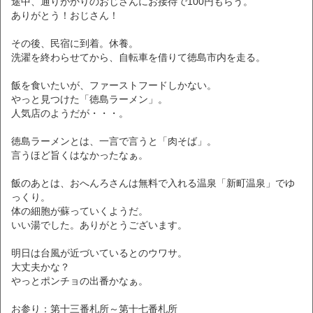
途中、通りがかりのおじさんにお接待で100円もらう。
ありがとう！おじさん！
その後、民宿に到着。休養。
洗濯を終わらせてから、自転車を借りて徳島市内を走る。
飯を食いたいが、ファーストフードしかない。
やっと見つけた「徳島ラーメン」。
人気店のようだが・・・。
徳島ラーメンとは、一言で言うと「肉そば」。
言うほど旨くはなかったなぁ。
飯のあとは、おへんろさんは無料で入れる温泉「新町温泉」でゆ
っくり。
体の細胞が蘇っていくようだ。
いい湯でした。ありがとうございます。
明日は台風が近づいているとのウワサ。
大丈夫かな？
やっとポンチョの出番かなぁ。
お参り：第十三番札所～第十七番札所