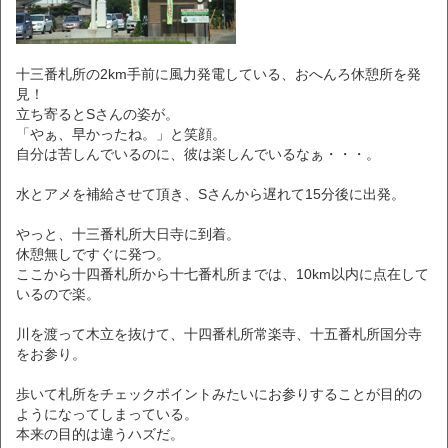
十三番札所の2km手前に風力発電している、おへんろ休憩所を発
見！
立ち寄るとSさんの姿が。
「やぁ、早かったね。」と笑顔。
自分は苦しんでいるのに、彼は楽しんでいるなぁ・・・。
水とアメを補給させて頂き、Sさんから遅れて15分後に出発。
やっと、十三番札所大日寺に到着。
休憩無しですぐに発つ。
ここから十四番札所から十七番札所までは、10km以内に点在して
いるので楽。
川を渡って木立を抜けて、十四番札所常楽寺、十五番札所国分寺
をお参り。
歩いて札所をチェックポイントみたいにお参りすることが目的の
ようになってしまっている。
本来の目的は違うハズだ。