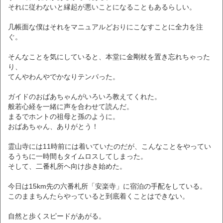
それに従わないと縁起が悪いことになることもあるらしい。
几帳面な僕はそれをマニュアルどおりにこなすことに全力を注
ぐ。
そんなことを気にしていると、本堂に金剛杖を置き忘れちゃった
り、
てんやわんやでかなりテンパった。
ガイドのおばあちゃんがいろいろ教えてくれた。
般若心経を一緒に声を合わせて読んだ。
まるでホントの祖母と孫のように。
おばあちゃん、ありがとう！
霊山寺には11時前には着いていたのだが、こんなことをやってい
るうちに一時間もタイムロスしてしまった。
そして、二番札所ヘ向け歩き始めた。
今日は15km先の六番札所「安楽寺」に宿泊の手配をしている。
このままちんたらやっていると到底着くことはできない。
自然と歩くスピードがあがる。