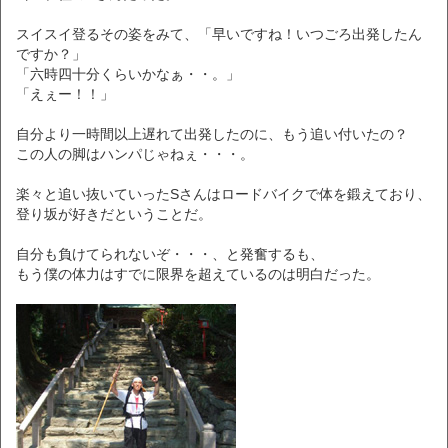
スイスイ登るその姿をみて、「早いですね！いつごろ出発したん
ですか？」
「六時四十分くらいかなぁ・・。」
「えぇー！！」
自分より一時間以上遅れて出発したのに、もう追い付いたの？
この人の脚はハンパじゃねぇ・・・。
楽々と追い抜いていったSさんはロードバイクで体を鍛えており、
登り坂が好きだということだ。
自分も負けてられないぞ・・・、と発奮するも、
もう僕の体力はすでに限界を超えているのは明白だった。