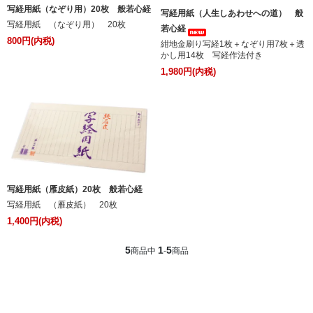
写経用紙（なぞり用）20枚 般若心経
写経用紙（人生しあわせへの道） 般
写経用紙 （なぞり用） 20枚
若心経
800円(内税)
紺地金刷り写経1枚＋なぞり用7枚＋透
かし用14枚 写経作法付き
1,980円(内税)
写経用紙（雁皮紙）20枚 般若心経
写経用紙 （雁皮紙） 20枚
1,400円(内税)
5
1
5
商品中
-
商品