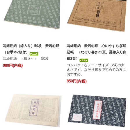
写経用紙（線入り）50枚 般若心経
写経用紙 般若心経 心のやすらぎ写
（お手本2枚付）
経帳 （なぞり書き21頁、罫線入り白
写経用紙 （線入り） 50枚
紙2頁）
コンパクトなノートサイズ（A4)の大
980円(内税)
きさです。なぞり書きで初めての方に
おすすめ。
850円(内税)