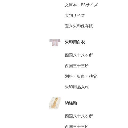
文庫本・B6サイズ
大判サイズ
置き朱印保存帳
朱印用白衣
四国八十八ヶ所
西国三十三所
別格・板東・秩父
朱印用品入れ
納経軸
四国八十八ヶ所
西国三十三所