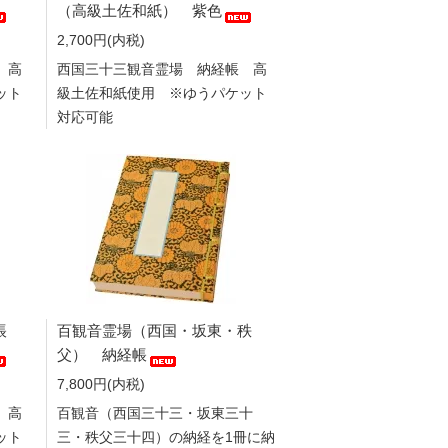
（高級土佐和紙） 紫色
2,700円(内税)
 高
西国三十三観音霊場 納経帳 高
ット
級土佐和紙使用 ※ゆうパケット
対応可能
帳
百観音霊場（西国・坂東・秩
父） 納経帳
7,800円(内税)
 高
百観音（西国三十三・坂東三十
ット
三・秩父三十四）の納経を1冊に納