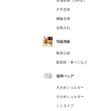
本連数珠（108玉）
片手念珠
腕輪念珠
念珠入れ
写経用紙
般若心経
観音経・筆ペンなど
巡拝バッグ
大きめショルダー
小さめショルダー
ミニタイプ