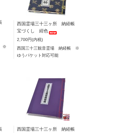
経帳
西国霊場三十三ヶ所 納経帳
宝づくし 紺色
2,700円(内税)
 ※
西国三十三観音霊場 納経帳 ※
ゆうパケット対応可能
帳
西国霊場三十三ヶ所 納経帳