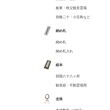
板東・秩父観音霊場
別格二十・小豆島など
納め札
納め札
納め札入れ
経本
四国八十八ヶ所
観音経・不動霊場用
念珠