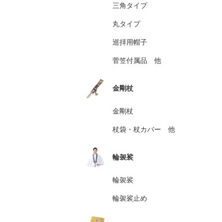
三角タイプ
丸タイプ
巡拝用帽子
菅笠付属品 他
金剛杖
金剛杖
杖袋・杖カバー 他
輪袈裟
輪袈裟
輪袈裟止め