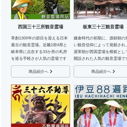
西国三十三所観音霊場
板東三十三観音霊場
草創1300年の節目を迎える日本
鎌倉時代の初期に、源頼朝の
最古の観音霊場。近畿2府4県と
い観音信仰によって発願され
岐阜県に点在する33か所の札所
源実朝が西国霊場を模範とし
を巡る手軽さが人気の霊場です
開設された人気の観音霊場で
商品紹介へ
商品紹介へ