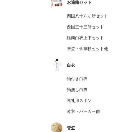
お遍路セット
四国八十八ヶ所セット
西国三十三所セット
軽爽白衣上下セット
菅笠・金剛杖セット他
白衣
袖付き白衣
袖無し白衣
巡礼用ズボン
滝衣・パーカー他
菅笠