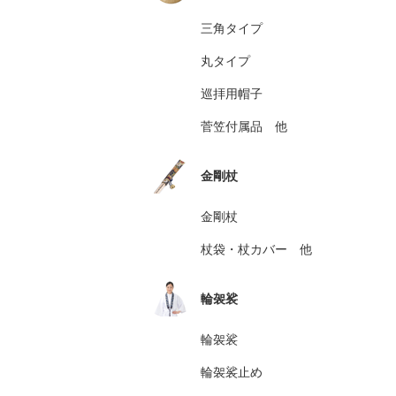
三角タイプ
丸タイプ
巡拝用帽子
菅笠付属品 他
金剛杖
金剛杖
杖袋・杖カバー 他
輪袈裟
輪袈裟
輪袈裟止め