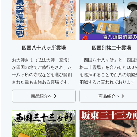
四国八十八ヶ所霊場
四国別格二十霊場
お大師さま（弘法大師・空海）
「四国八十八ヶ所」と「四国
が四国の地でご修行をされ、八
格二十霊場」を合わせた108
十八ヶ所の寺院などを選び開創
を巡拝することで百八の煩悩
された最も由緒ある霊場です。
消滅すると言われております
商品紹介へ
商品紹介へ