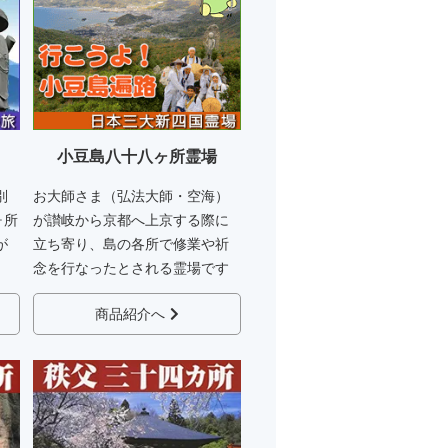
小豆島八十八ヶ所霊場
別
お大師さま（弘法大師・空海）
ヶ所
が讃岐から京都へ上京する際に
が
立ち寄り、島の各所で修業や祈
念を行なったとされる霊場です
商品紹介へ