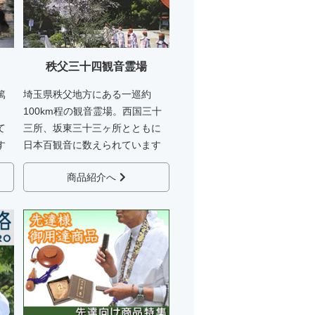
秩父三十四観音霊場
篤
埼玉県秩父地方にある一巡約
、
100km程の観音霊場。西国三十
て
三所、坂東三十三ヶ所とともに
す
日本百観音に数えられています
商品紹介へ