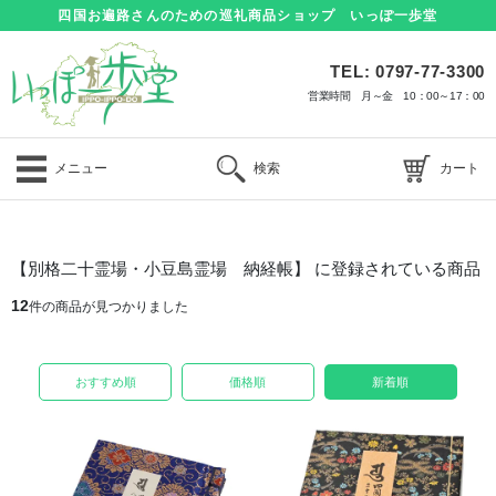
四国お遍路さんのための巡礼商品ショップ いっぽ一歩堂
TEL: 0797-77-3300
営業時間 月～金 10：00～17：00
メニュー
検索
カート
【別格二十霊場・小豆島霊場 納経帳】 に登録されている商品
12
件の商品が見つかりました
おすすめ順
価格順
新着順