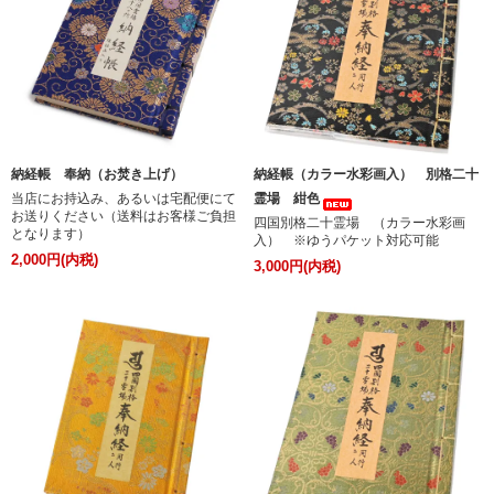
納経帳 奉納（お焚き上げ）
納経帳（カラー水彩画入） 別格二十
当店にお持込み、あるいは宅配便にて
霊場 紺色
お送りください（送料はお客様ご負担
四国別格二十霊場 （カラー水彩画
となります）
入） ※ゆうパケット対応可能
2,000円(内税)
3,000円(内税)