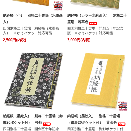
納経帳（小） 別格二十霊場（水墨画
納経帳（カラー水彩画入） 別格二十
入）
霊場 若草色
四国別格二十霊場 納経帳（水墨画
四国別格二十霊場 開創五十年記念
入） ※ゆうパケット対応可能
版 ※ゆうパケット対応可能
2,500円(内税)
3,000円(内税)
納経帳（墨絵入） 別格二十霊場（御
納経帳（墨絵入） 別格二十霊場
影20ポケット付） 桜柄
（御影20ポケット付） 黄金色
四国別格二十霊場 開創五十年記念
四国別格二十霊場 御影ポケット付