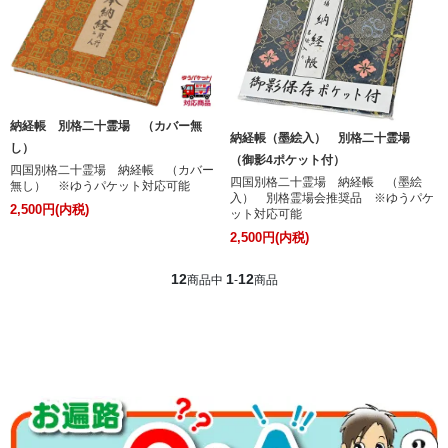
納経帳 別格二十霊場 （カバー無
納経帳（墨絵入） 別格二十霊場
し）
（御影4ポケット付）
四国別格二十霊場 納経帳 （カバー
四国別格二十霊場 納経帳 （墨絵
無し） ※ゆうパケット対応可能
入） 別格霊場会推奨品 ※ゆうパケ
2,500円(内税)
ット対応可能
2,500円(内税)
12
1
12
商品中
-
商品