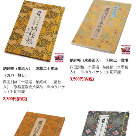
納経帳（水墨画入） 別格二十霊場
四国別格二十霊場 納経帳（水墨画
納経帳（墨絵入） 別格二十霊場
入） ※ゆうパケット対応可能
（カバー無し）
3,500円(内税)
四国別格二十霊場 納経帳 （墨絵
入） 別格霊場会推奨品 ※ゆうパケ
ット対応可能
2,300円(内税)