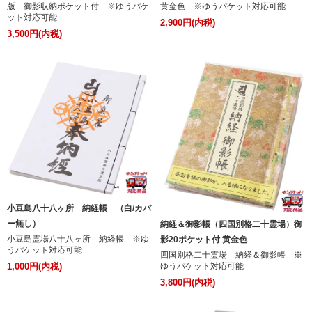
版 御影収納ポケット付 ※ゆうパケ
黄金色 ※ゆうパケット対応可能
ット対応可能
2,900円(内税)
3,500円(内税)
小豆島八十八ヶ所 納経帳 （白/カバ
ー無し）
納経＆御影帳（四国別格二十霊場）御
小豆島霊場八十八ヶ所 納経帳 ※ゆ
影20ポケット付 黄金色
うパケット対応可能
四国別格二十霊場 納経＆御影帳 ※
ゆうパケット対応可能
1,000円(内税)
3,800円(内税)