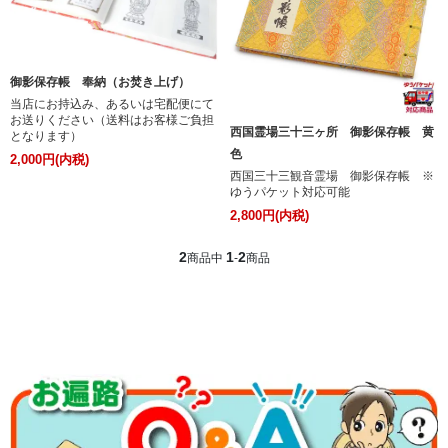
御影保存帳 奉納（お焚き上げ）
当店にお持込み、あるいは宅配便にて
お送りください（送料はお客様ご負担
西国霊場三十三ヶ所 御影保存帳 黄
となります）
色
2,000円(内税)
西国三十三観音霊場 御影保存帳 ※
ゆうパケット対応可能
2,800円(内税)
2
1
2
商品中
-
商品