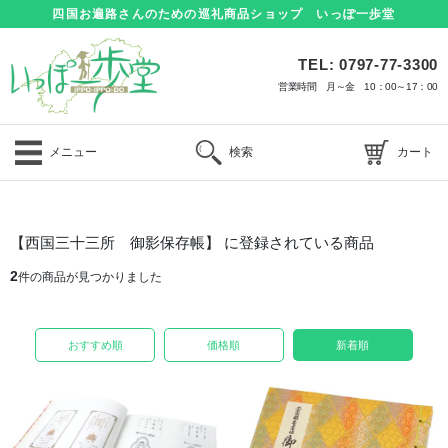
四国お遍路さんのための巡礼商品ショップ いっぽ一歩堂
TEL: 0797-77-3300
営業時間 月～金 10：00～17：00
メニュー
検索
カート
【西国三十三所 御影保存帳】 に登録されている商品
2
件の商品が見つかりました
おすすめ順
価格順
新着順