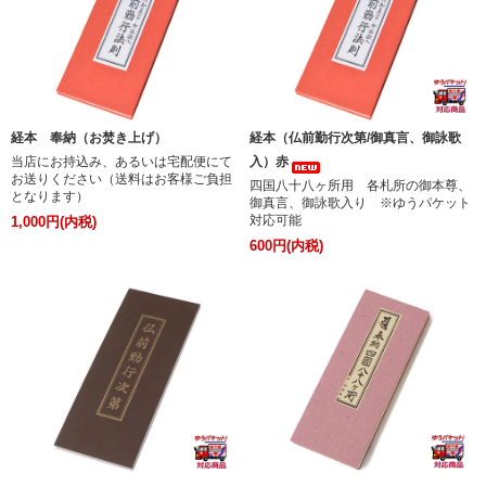
経本 奉納（お焚き上げ）
経本（仏前勤行次第/御真言、御詠歌
当店にお持込み、あるいは宅配便にて
入）赤
お送りください（送料はお客様ご負担
四国八十八ヶ所用 各札所の御本尊、
となります）
御真言、御詠歌入り ※ゆうパケット
対応可能
1,000円(内税)
600円(内税)