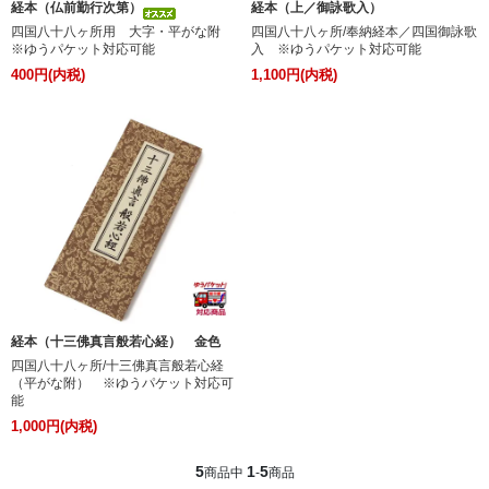
経本（仏前勤行次第）
経本（上／御詠歌入）
四国八十八ヶ所用 大字・平がな附
四国八十八ヶ所/奉納経本／四国御詠歌
※ゆうパケット対応可能
入 ※ゆうパケット対応可能
400円(内税)
1,100円(内税)
経本（十三佛真言般若心経） 金色
四国八十八ヶ所/十三佛真言般若心経
（平がな附） ※ゆうパケット対応可
能
1,000円(内税)
5
1
5
商品中
-
商品