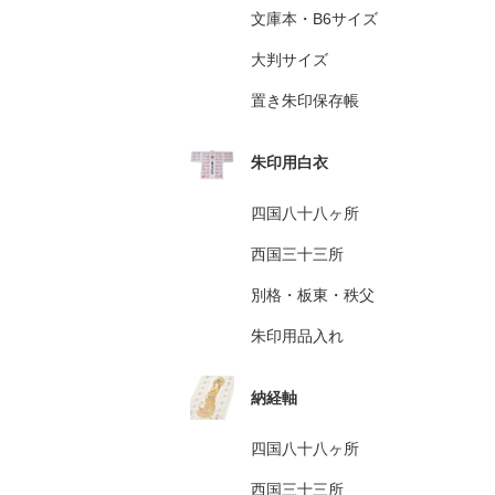
文庫本・B6サイズ
大判サイズ
置き朱印保存帳
朱印用白衣
四国八十八ヶ所
西国三十三所
別格・板東・秩父
朱印用品入れ
納経軸
四国八十八ヶ所
西国三十三所