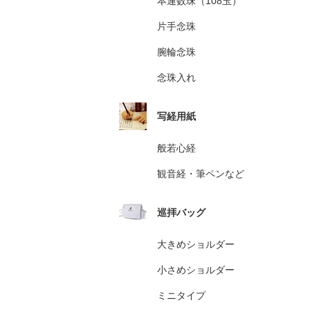
本連数珠（108玉）
片手念珠
腕輪念珠
念珠入れ
写経用紙
般若心経
観音経・筆ペンなど
巡拝バッグ
大きめショルダー
小さめショルダー
ミニタイプ