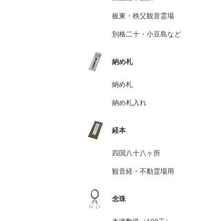
板東・秩父観音霊場
別格二十・小豆島など
納め札
納め札
納め札入れ
経本
四国八十八ヶ所
観音経・不動霊場用
念珠