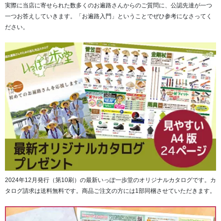
実際に当店に寄せられた数多くのお遍路さんからのご質問に、公認先達が一つ
※加工無し「竹笠（大）2,800円 無地タイプ」の購入はコ
一つお答えしていきます。「お遍路入門」ということでぜひ参考になさってく
チラ
ださい。
■追加オプション
※速乾タイプ遍路笠サポーター「さわやか 笠フィット」
とのお得なセット購入で200円OFF！
「かんたん取付 さわやか笠フィット Ver.5 ホワイト
（通常価格1,500円→1,300円）」
※単品購入はコチラから
2024年12月発行（第10刷）の最新いっぽ一歩堂のオリジナルカタログです。カ
タログ請求は送料無料です。商品ご注文の方には1部同梱させていただきます。