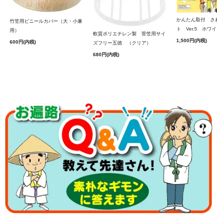
かんたん取付 さ
竹笠用ビニールカバー（大・小兼
ト Ver.5 ホワ
用）
軟質ポリエチレン製 菅笠用サイ
1,500円(内税)
600円(内税)
ズフリー五徳 （クリア）
680円(内税)
裏面（内側）も均一に、しっかりと塗装されております。
本商品に、ビニールカバーは付いておりません。別途お買
い求めください。
※「竹笠用ビニールカバー（大・小兼用）」の単品購入は
コチラ
■サイズ＝直径46㎝
■重量 ＝約258g
※頭にタオルや手ぬぐいを巻くと台座が固定されやすくな
ります。