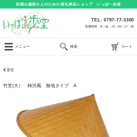
四国お遍路さんのための巡礼商品ショップ いっぽ一歩堂
TEL: 0797-77-3300
営業時間 月～金 10：00～17：00
メニュー
検索
カート
菅笠
竹笠(大） 柿渋風 無地タイプ A