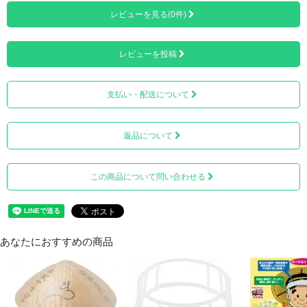
ん。
レビューを見る(0件)
エナメル塗料による吹付塗装品となります。ご注意くださ
い。
レビューを投稿
強い日差しから守ってくれる日除けとして、また雨風をし
のぐ雨具として大いに役立ちます。
支払い・配送について
文字無し（無地）も同価格にて販売しております。
頭を固定する五徳と呼ばれる台座が付いております。
返品について
この商品について問い合わせる
あなたにおすすめの商品