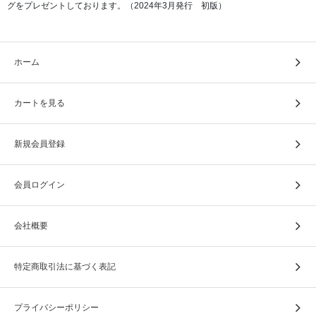
グをプレゼントしております。（2024年3月発行 初版）
ホーム
カートを見る
新規会員登録
しっかりとした表装を施すことで、末代までの家宝として
残すことができます。
会員ログイン
会社概要
特定商取引法に基づく表記
プライバシーポリシー