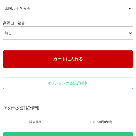
見た目にも煌びやかで、華やかさでは群を抜いた印象で
す。
高野山 箱書
カートに入れる
オプションの値段詳細
その他の詳細情報
販売価格
110,000円(内税)