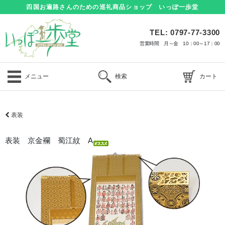
四国お遍路さんのための巡礼商品ショップ いっぽ一歩堂
TEL: 0797-77-3300
営業時間 月～金 10：00～17：00
メニュー
検索
カート
表装
表装 京金襴 蜀江紋 A