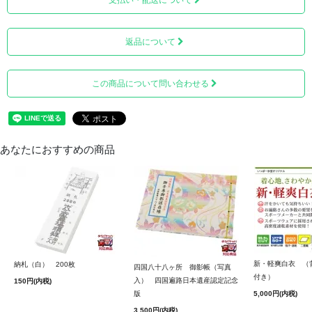
支払い・配送について
返品について
この商品について問い合わせる
あなたにおすすめの商品
1ページ目にカラーの弘法大師が描かれております。
新・軽爽白衣 （
納札（白） 200枚
四国八十八ヶ所 御影帳（写真
付き）
入） 四国遍路日本遺産認定記念
150円(内税)
版
5,000円(内税)
3,500円(内税)