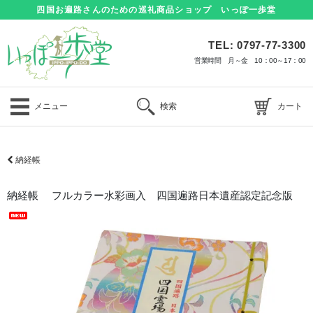
四国お遍路さんのための巡礼商品ショップ いっぽ一歩堂
TEL: 0797-77-3300
営業時間 月～金 10：00～17：00
メニュー
検索
カート
納経帳
納経帳 フルカラー水彩画入 四国遍路日本遺産認定記念版