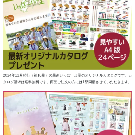
2024年12月発行（第10刷）の最新いっぽ一歩堂のオリジナルカタログです。カ
タログ請求は送料無料です。商品ご注文の方には1部同梱させていただきます。
「高野山奥の院」と四国八十八ヶ所第1番「霊山寺」から第
88番「大窪寺」までの88ヶ寺を合わせて89ヶ寺分のご本
尊・ご真言・ご詠歌と、各お寺の水彩画が描かれたご朱印
ページが綴じられています。
（高野山奥の院の水彩画ページはございません。）