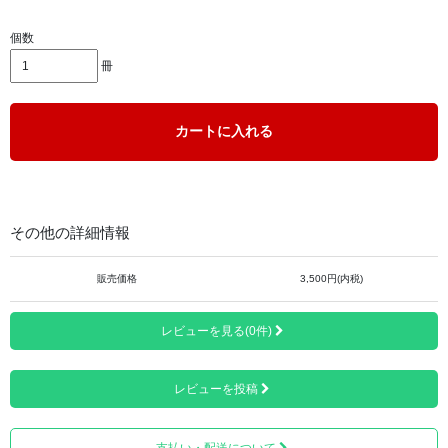
個数
冊
カートに入れる
表紙は春のへんろ道をイメージしております。
各札所のご朱印ページに描かれた優しい色合いの水彩画
は、見るものを引き付け、魅了します。
その他の詳細情報
販売価格
3,500円(内税)
レビューを見る(0件)
レビューを投稿