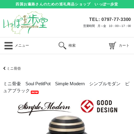
四国お遍路さんのための巡礼商品ショップ いっぽ一歩堂
TEL: 0797-77-3300
営業時間 月～金 10：00～17：00
メニュー
検索
カート
ミニ骨壺
ミニ骨壷 Soul PetitPot Simple Modern シンプルモダン ピ
ュアブラック