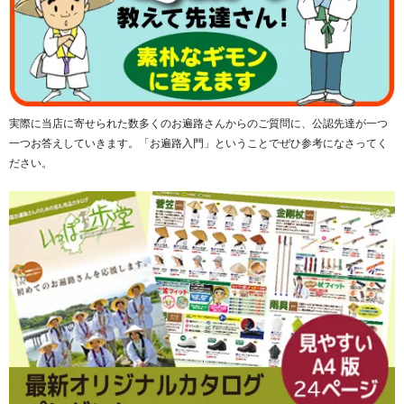
高さ6cm程度の大きさで、270gとずっしりとした重量があ
り、安心感があります。
底面にはフェルトを貼り、置く場所に傷をつけない、きめ
実際に当店に寄せられた数多くのお遍路さんからのご質問に、公認先達が一つ
細やかな配慮がなされております。
一つお答えしていきます。「お遍路入門」ということでぜひ参考になさってく
ださい。
また、ご遺骨を紙に包んだり、直接お納めするのに抵抗が
あるというお客様の声におこたえして、大切な方をお納め
する専用の遺骨袋が付属しております。