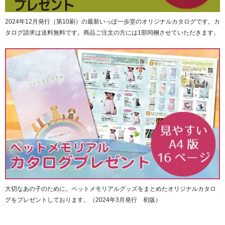
2024年12月発行（第10刷）の最新いっぽ一歩堂のオリジナルカタログです。カ
タログ請求は送料無料です。商品ご注文の方には1部同梱させていただきます。
ひとつひとつ職人の手で丁寧に作られています。
シンプルモダンは新潟県燕市の職人の手で型から鋳造、塗
大切なあの子のために。ペットメモリアルグッズをまとめたオリジナルカタロ
装仕上げまで一貫して製造されることで、美しさと高い質
グをプレゼントしております。（2024年3月発行 初版）
感を実現しております。