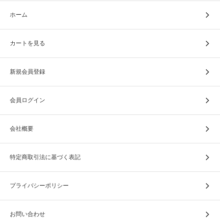
ホーム
カートを見る
新潟県燕市はカトラリー（金属製洋食器）の国内生産シェ
新規会員登録
ア90％を占め、米国のアップル社の製品にも技術を提供す
るなど、金属加工では世界的に名高い街なのです。
会員ログイン
商品の仕様、サイズ
会社概要
色：ピュアブラック（058）
特定商取引法に基づく表記
素材：
ミニ骨壺/真鍮
プライバシーポリシー
遺骨袋/サテン、紐はレーヨン
サイズ：
お問い合わせ