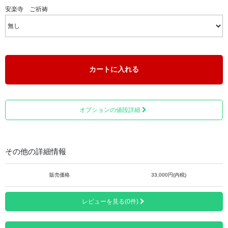
安楽寺 ご祈祷
ミニ骨壺 Soul Petit Pot（ソウルプチポット）は 、大切な
想いを納めてともに暮らすための器。
大切な人がずっとここにいてくれる、そんな思いが日々を
輝かせてくれます。
いつも一緒だから気持ちが前向きになります。
カートに入れる
オプションの値段詳細
その他の詳細情報
販売価格
33,000円(内税)
レビューを見る(0件)
※上画像は「スターライトブルー」のものとなります。
手のひらサイズで、安心、優しさをイメージさせるやわら