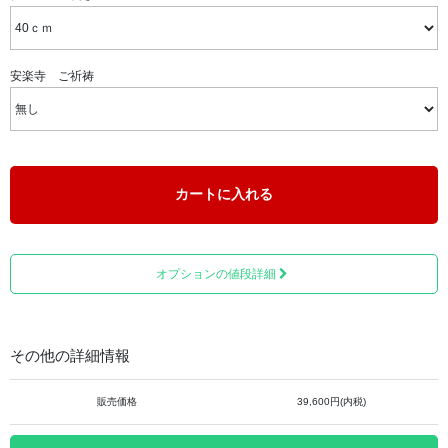
トップ、チェーン共にシルバー925製です。
また、お手持ちのチェーンとも交換可能なスルータイプの
チェーンです。
安楽寺 ご祈祷
カートに入れる
オプションの値段詳細
その他の詳細情報
販売価格
39,600円(内税)
遺骨ペンダントとは、ペンダントのトップに遺骨や遺灰、
遺髪等を少量納めて身につけられるジュエリーです。その