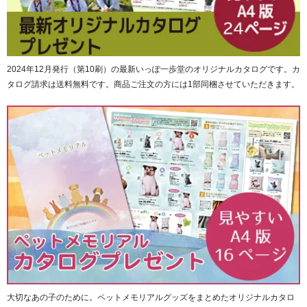
※上画像は「メビウス シルバー925」
ご家族、ご兄弟、ご両親、恋人…。事前には想像すること
すら耐えがたいことですが、最愛の人が帰らぬ人になって
しまった時。人である以上いつかは避けられないこの別れ
2024年12月発行（第10刷）の最新いっぽ一歩堂のオリジナルカタログです。カ
に際して、インナーポケット機能がついた『Soul
タログ請求は送料無料です。商品ご注文の方には1部同梱させていただきます。
Jewelry（ソウル ジュエリー）』は、 最愛の方の形見や遺
灰を収納していただくことができるジュエリーペンダント
です。
それは世界でただひとつの深い絆のしるしです。
溢れる愛情のしずくは、きっとその心を癒してくれること
でしょう。
大切なあの子のために。ペットメモリアルグッズをまとめたオリジナルカタロ