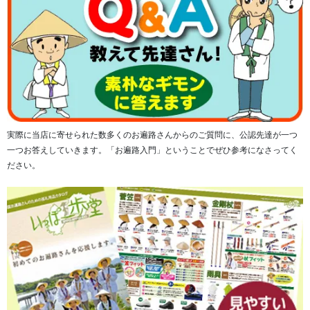
で、身につけることで大切な人を偲び、いつもそばにいる
と感じることができるため、気持ちが前向きになれます。
年齢・性別を問わず、身近な人を亡くした寂しさや喪失感
から「大切なひとを身近に感じていたい」、「そばにいて
見守って欲しい」という純粋な思いを持つ方に選ばれてい
ます。
実際に当店に寄せられた数多くのお遍路さんからのご質問に、公認先達が一つ
一つお答えしていきます。「お遍路入門」ということでぜひ参考になさってく
ださい。