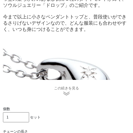
ソウルジュエリー「ドロップ」のご紹介です。
今まで以上に小さなペンダントトップと、普段使いができ
るさりげないデザインなので、どんな服装にも合わせやす
く、いつも身につけることができます。
この続きを見る
個数
セット
チェーンの長さは40cm、45cmをご用意しました。ご希望
の長さをお選びください。
チェーンの長さ