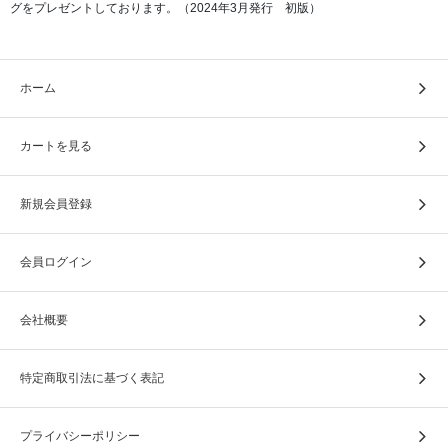
グをプレゼントしております。（2024年3月発行 初版）
ホーム
カートを見る
商品の仕様、サイズ
新規会員登録
材質：シルバー（SV925)
会員ログイン
サイズ：
・トップ H14.5×W7.0×D7.0（mm）
会社概要
・チェーン（スルータイプ） 40cm・45cm(アジャスターカ
ン付)
（いずれかひとつとなります）
特定商取引法に基づく表記
重量（チェーン込）：
チェーン（40cm） 3.3g
プライバシーポリシー