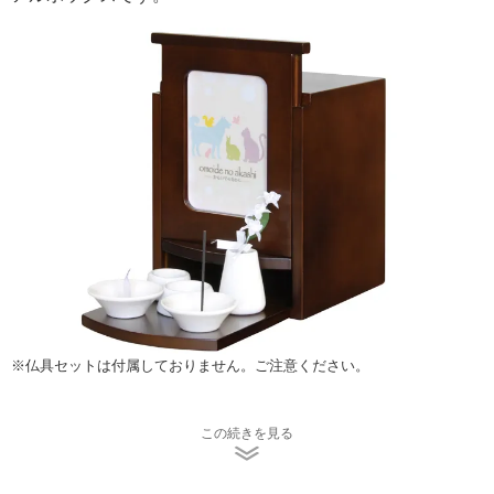
※仏具セットは付属しておりません。ご注意ください。
メモリアルBOXの中には、「4寸」までの骨壺が入ります。
この続きを見る