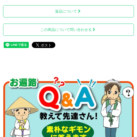
返品について
この商品について問い合わせる
※上画像は「ライトピンク」となります。仏具セット、骨壺は付属して
おりません。ご注意ください。
商品の仕様、サイズ
外寸 ：W15ｃｍ × H 19cm×Ｄ15ｃｍ
内寸 ：W13.2ｃｍ × H 17.2cm×Ｄ13.2ｃｍ
素材 ：MDF板・ラッカー塗料・PET・合金