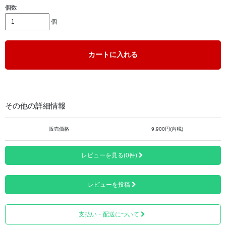
個数
個
カートに入れる
その他の詳細情報
販売価格
9,900円(内税)
※仏具セット、骨壺は付属しておりません。ご注意ください。
レビューを見る(0件)
フォトフレームが全面についているため、大事なあの子を
今までと同じように近くに感じられます。
レビューを投稿
支払い・配送について