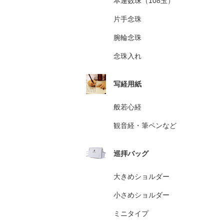
本連数珠（108玉）
片手念珠
腕輪念珠
念珠入れ
写経用紙
般若心経
観音経・筆ペンなど
巡拝バッグ
大きめショルダー
小さめショルダー
ミニタイプ