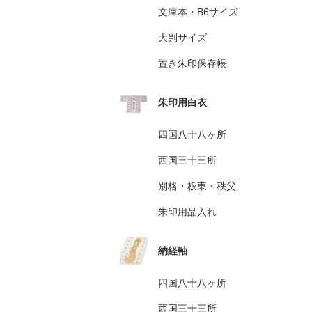
文庫本・B6サイズ
大判サイズ
置き朱印保存帳
朱印用白衣
四国八十八ヶ所
西国三十三所
別格・板東・秩父
朱印用品入れ
納経軸
四国八十八ヶ所
西国三十三所