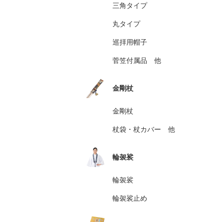
三角タイプ
丸タイプ
巡拝用帽子
菅笠付属品 他
金剛杖
金剛杖
杖袋・杖カバー 他
輪袈裟
輪袈裟
輪袈裟止め