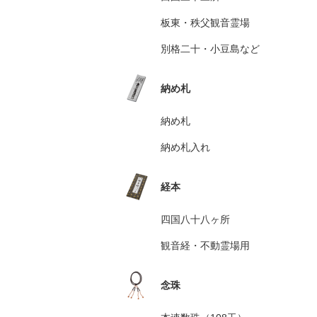
板東・秩父観音霊場
別格二十・小豆島など
納め札
納め札
納め札入れ
経本
四国八十八ヶ所
観音経・不動霊場用
念珠