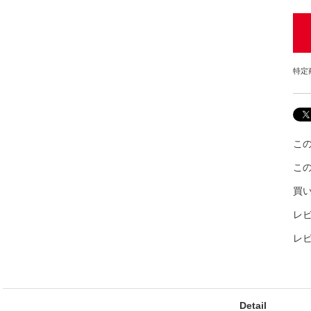
特定
こ
こ
買
レビ
レ
Detail