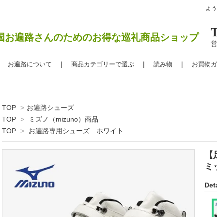
よ
国お遍路さんのためのお得な巡礼商品ショップ
営
お遍路について
商品カテゴリーで選ぶ
読み物
お買物ガ
TOP
>
お遍路シューズ
TOP
>
ミズノ（mizuno）商品
TOP
>
お遍路専用シューズ ホワイト
【
ミ
Deta