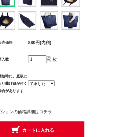
880円(内税)
販売価格
枚
購入数
梱包時に、底板に
折り曲げ跡が付く
場合があります
プションの価格詳細はコチラ