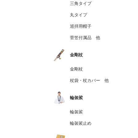
三角タイプ
丸タイプ
巡拝用帽子
菅笠付属品 他
金剛杖
金剛杖
杖袋・杖カバー 他
輪袈裟
輪袈裟
輪袈裟止め