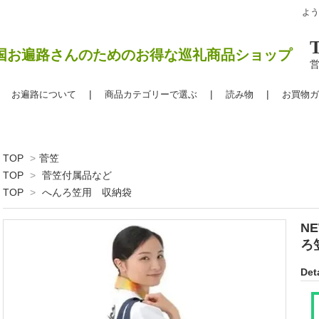
よ
国お遍路さんのためのお得な巡礼商品ショップ
営
お遍路について
商品カテゴリーで選ぶ
読み物
お買物ガ
TOP
>
菅笠
TOP
>
菅笠付属品など
TOP
>
へんろ笠用 収納袋
N
ろ
Deta