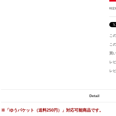
特定
こ
こ
買
レビ
レ
Detail
※「ゆうパケット（送料250円）」対応可能商品です。