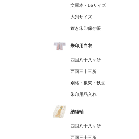
文庫本・B6サイズ
大判サイズ
置き朱印保存帳
朱印用白衣
四国八十八ヶ所
西国三十三所
別格・板東・秩父
朱印用品入れ
納経軸
四国八十八ヶ所
西国三十三所