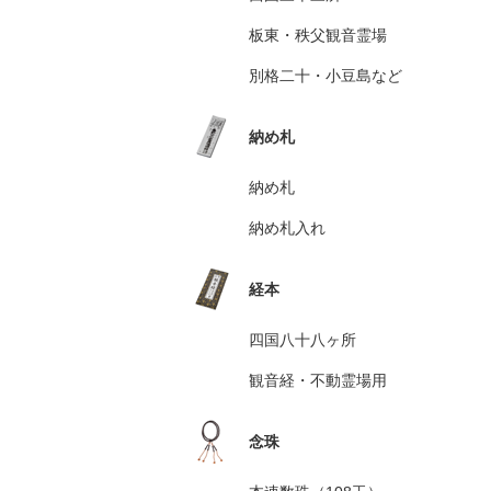
板東・秩父観音霊場
別格二十・小豆島など
納め札
納め札
納め札入れ
経本
四国八十八ヶ所
観音経・不動霊場用
念珠