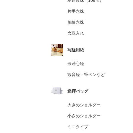
本連数珠（108玉）
片手念珠
腕輪念珠
念珠入れ
写経用紙
般若心経
観音経・筆ペンなど
巡拝バッグ
大きめショルダー
小さめショルダー
ミニタイプ