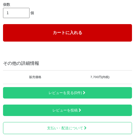
個数
個
頭部に空間ができるので蒸れにくく、真夏でも快適な着用
感です。
カートに入れる
天然草に芯糸を編み込んでいるので、型くずれしにくくな
っています。
その他の詳細情報
販売価格
7,700円(内税)
レビューを見る(0件)
レビューを投稿
支払い・配送について