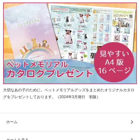
内部の笠部分は共通で、雨よけカバーの色のみが違う商品
となります。
大切なあの子のために。ペットメモリアルグッズをまとめたオリジナルカタロ
グをプレゼントしております。（2024年3月発行 初版）
ホーム
カートを見る