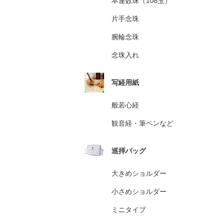
本連数珠（108玉）
片手念珠
腕輪念珠
念珠入れ
写経用紙
般若心経
観音経・筆ペンなど
巡拝バッグ
大きめショルダー
小さめショルダー
ミニタイプ