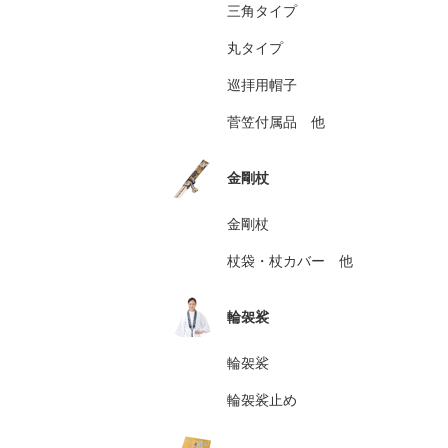
三角タイプ
丸タイプ
巡拝用帽子
菅笠付属品 他
金剛杖
金剛杖
杖袋・杖カバー 他
輪袈裟
輪袈裟
輪袈裟止め