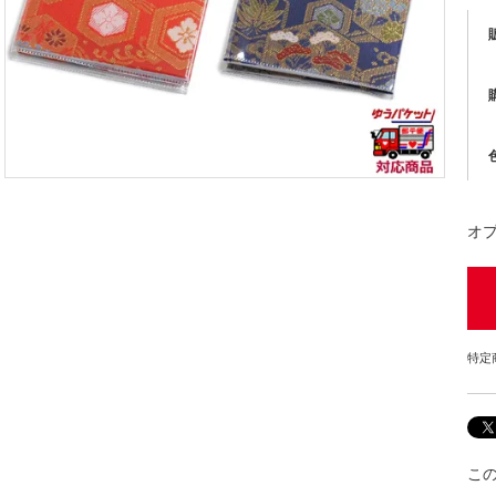
オ
特定
こ