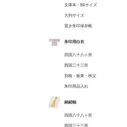
文庫本・B6サイズ
大判サイズ
置き朱印保存帳
朱印用白衣
四国八十八ヶ所
西国三十三所
別格・板東・秩父
朱印用品入れ
納経軸
四国八十八ヶ所
西国三十三所