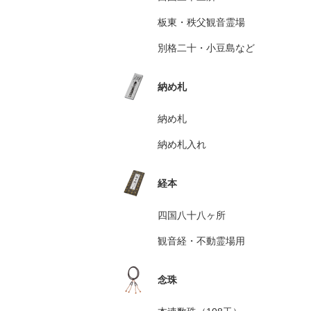
板東・秩父観音霊場
別格二十・小豆島など
納め札
納め札
納め札入れ
経本
四国八十八ヶ所
観音経・不動霊場用
念珠