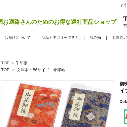
よ
国お遍路さんのためのお得な巡礼商品ショップ
営
お遍路について
商品カテゴリーで選ぶ
読み物
お買物ガ
TOP
>
朱印帳
TOP
>
文庫本・B6サイズ 朱印帳
御
イ
Deta