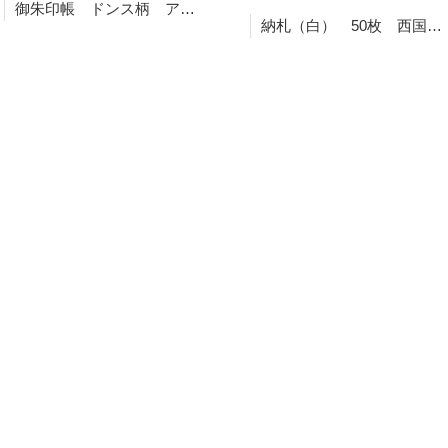
御朱印帳 ドンス柄 アコーディオンタイプ
納札（白） 50枚 西国三十三ヶ所