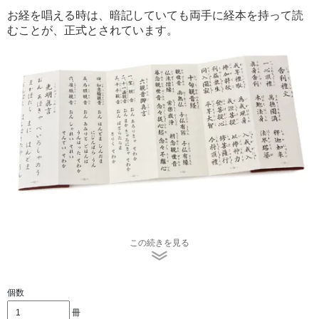
お経を唱える時は、暗記していても両手に経本を持って読
むことが、正式とされています。
懺悔文（さんげもん）
この続きを見る
三帰（さんき）
三竟（さんきょう）
十善戒（じゅうぜんかい）
発菩提心真言（ほつぼだいしんしんごん）
個数
三摩耶戒真言（さんまやかいしんごん）
冊