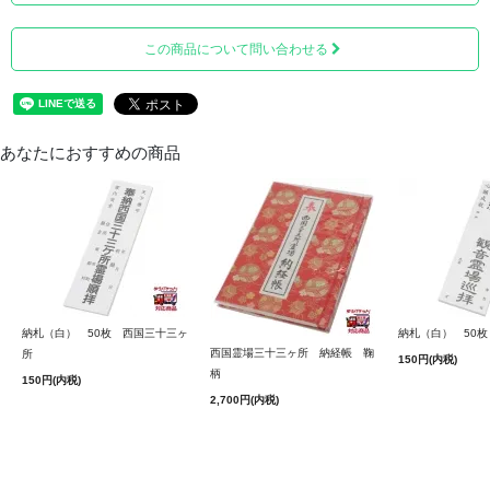
この商品について問い合わせる
あなたにおすすめの商品
納札（白） 50枚 西国三十三ヶ
納札（白） 50
西国霊場三十三ヶ所 納経帳 鞠
所
150円(内税)
柄
150円(内税)
2,700円(内税)