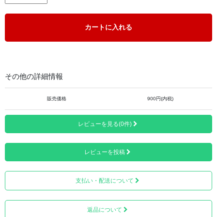
開経偈（かいきょうげ）
観音経・真読（かんのんきょう・しんどく）
観音経秘鍵（かんのんきょうひけん）
カートに入れる
般若心経（はんにゃしんぎょう）
舎利禮文（しゃりらいもん）
十句観音経（じっくかんのんきょう）
六観音御真言（ろくかんのんごしんごん）
光明真言（こうみょうしんごん）
その他の詳細情報
廻向文（えこうもん）
観音経・訓読（かんのんきょう・くんどく）
販売価格
900円(内税)
と観音霊場を巡拝するのに必要な内容となっています。
レビューを見る(0件)
すべての文字には平がながふってあるため、初心者でも読
みやすくなっています。
レビューを投稿
蛇腹タイプで携帯しやすいサイズです。
■サイズ＝高さ約18.8cm、横幅約7.7cm
支払い・配送について
■重量 ＝約69g
返品について