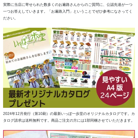
実際に当店に寄せられた数多くのお遍路さんからのご質問に、公認先達が一つ
一つお答えしていきます。「お遍路入門」ということでぜひ参考になさってく
ださい。
「かんたん取付 さわやか笠フィット Ver.5 モカブラウ
ン （通常価格1,800円→1,600円）」
2024年12月発行（第10刷）の最新いっぽ一歩堂のオリジナルカタログです。カ
※単品購入はコチラから
タログ請求は送料無料です。商品ご注文の方には1部同梱させていただきます。