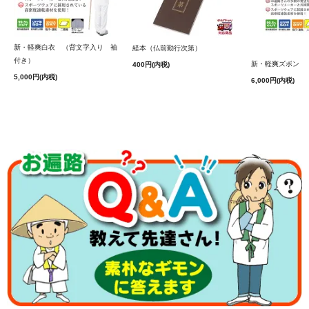
本商品に、ビニールカバーは付いておりません。別途お買
い求めください。
※「竹笠用ビニールカバー（大・小兼用）」の単品購入は
コチラ
新・軽爽白衣 （背文字入り 袖
経本（仏前勤行次第）
付き）
新・軽爽ズボン 
400円(内税)
■サイズ＝直径40㎝
5,000円(内税)
6,000円(内税)
■重量 ＝約210g
※頭にタオルや手ぬぐいを巻くと台座が固定されやすくな
ります。
※加工無し「丸笠（小）2,800円」の購入はコチラ
■追加オプション
※速乾タイプ遍路笠サポーター「さわやか 笠フィット」
とのお得なセット購入で200円OFF！
「かんたん取付 さわやか笠フィット Ver.5 ホワイト
（通常価格1,500円→1,300円）」
※単品購入はコチラから