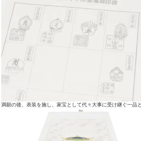
満願の後、表装を施し、家宝として代々大事に受け継ぐ一品