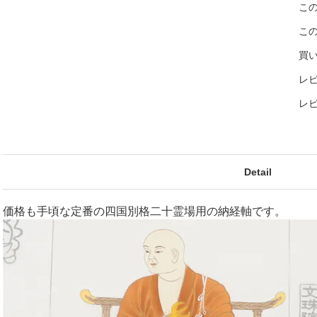
こ
こ
買
レビ
レ
Detail
価格も手頃な定番の四国別格二十霊場用の納経軸です。