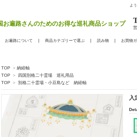
よ
国お遍路さんのためのお得な巡礼商品ショップ
営
お遍路について
商品カテゴリーで選ぶ
読み物
お買物ガ
TOP
>
納経軸
TOP
>
四国別格二十霊場 巡礼用品
TOP
>
別格二十霊場・小豆島など 納経軸
入
Deta