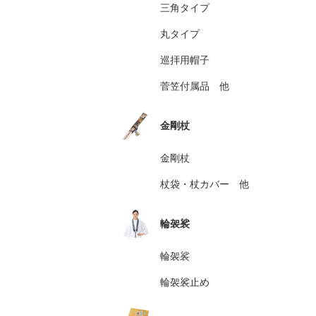
三角タイプ
丸タイプ
巡拝用帽子
菅笠付属品 他
金剛杖
金剛杖
杖袋・杖カバー 他
輪袈裟
輪袈裟
輪袈裟止め