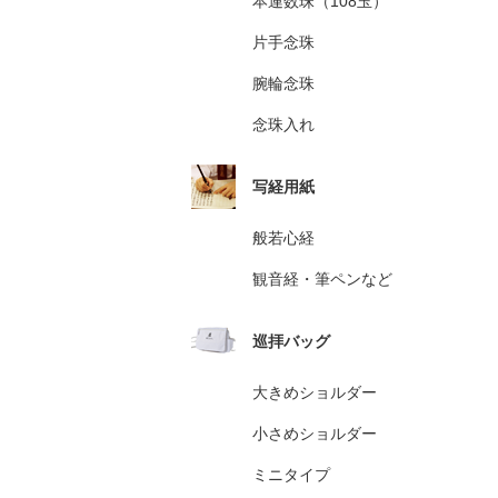
本連数珠（108玉）
片手念珠
腕輪念珠
念珠入れ
写経用紙
般若心経
観音経・筆ペンなど
巡拝バッグ
大きめショルダー
小さめショルダー
ミニタイプ