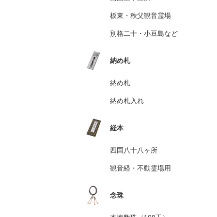
板東・秩父観音霊場
別格二十・小豆島など
納め札
納め札
納め札入れ
経本
四国八十八ヶ所
観音経・不動霊場用
念珠