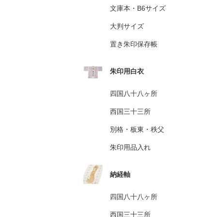
文庫本・B6サイズ
大判サイズ
置き朱印保存帳
朱印用白衣
四国八十八ヶ所
西国三十三所
別格・板東・秩父
朱印用品入れ
納経軸
四国八十八ヶ所
西国三十三所