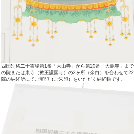
四国別格二十霊場第1番「大山寺」から第20番「大瀧寺」まで
の院または東寺（教王護国寺）の2ヶ所（余白）を合わせて2
院の納経所にてご宝印（ご朱印）をいただく納経軸です。