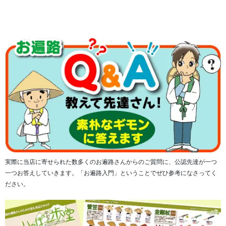
実際に当店に寄せられた数多くのお遍路さんからのご質問に、公認先達が一つ
一つお答えしていきます。「お遍路入門」ということでぜひ参考になさってく
ビニールカバーは付いていません。
ださい。
■サイズ＝縦約19cm、横約14.5cm、厚み約2cm
■重量 ＝約293g