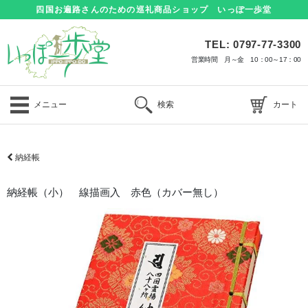
四国お遍路さんのための巡礼商品ショップ いっぽ一歩堂
TEL: 0797-77-3300
営業時間 月～金 10：00～17：00
メニュー
検索
カート
納経帳
納経帳（小） 線描画入 赤色（カバー無し）