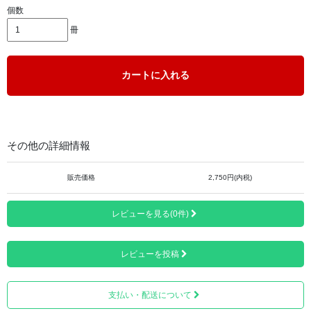
個数
冊
カートに入れる
その他の詳細情報
※上画像は「紫色」の写真ですが、内容・デザインなどは
同じとなっております。
販売価格
2,750円(内税)
「高野山奥の院」と四国八十八ヶ所第1番「霊山寺」から第
88番「大窪寺」までの88ヶ寺を合わせて89ヶ寺分のご本
レビューを見る(0件)
尊・ご真言・ご詠歌と、各お寺の線描画が描かれたご朱印
ページが綴じられています。
レビューを投稿
支払い・配送について