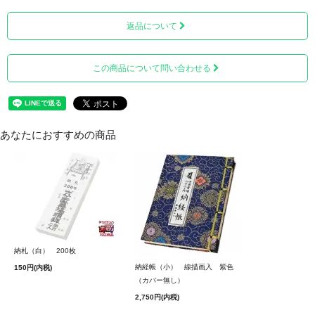
返品について
この商品について問い合わせる
あなたにおすすめの商品
納札（白） 200枚
納経帳（小） 線描画入 紫色
150円(内税)
（カバー無し）
そして一番後ろには、空白ページが8ページ綴じられていま
2,750円(内税)
す。