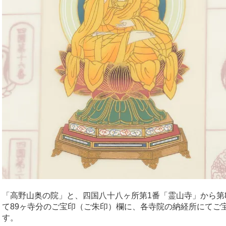
「高野山奥の院」と、四国八十八ヶ所第1番「霊山寺」から第8
て89ヶ寺分のご宝印（ご朱印）欄に、各寺院の納経所にてご
す。