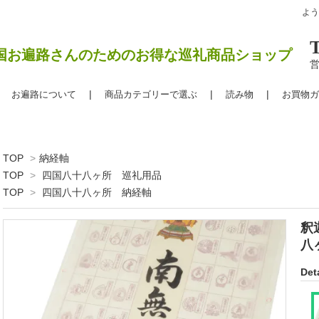
よ
国お遍路さんのためのお得な巡礼商品ショップ
営
お遍路について
商品カテゴリーで選ぶ
読み物
お買物ガ
TOP
>
納経軸
TOP
>
四国八十八ヶ所 巡礼用品
TOP
>
四国八十八ヶ所 納経軸
釈
八
Deta