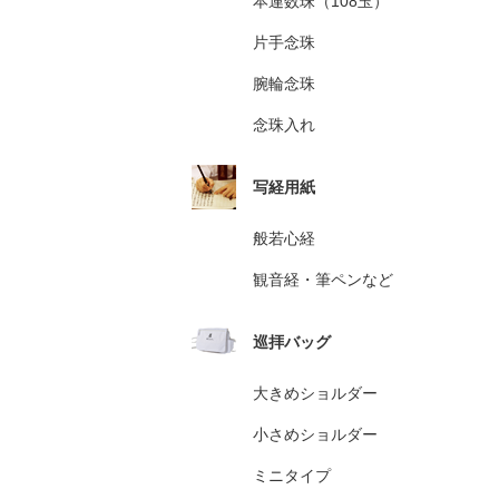
本連数珠（108玉）
片手念珠
腕輪念珠
念珠入れ
写経用紙
般若心経
観音経・筆ペンなど
巡拝バッグ
大きめショルダー
小さめショルダー
ミニタイプ