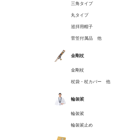
三角タイプ
丸タイプ
巡拝用帽子
菅笠付属品 他
金剛杖
金剛杖
杖袋・杖カバー 他
輪袈裟
輪袈裟
輪袈裟止め