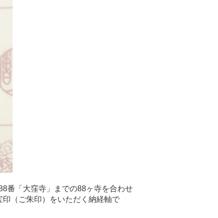
8番「大窪寺」までの88ヶ寺を合わせ
宝印（ご朱印）をいただく納経軸で