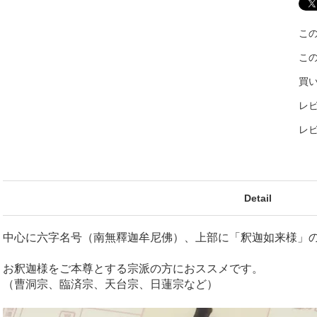
こ
こ
買
レビ
レ
Detail
中心に六字名号（南無釋迦牟尼佛）、上部に「釈迦如来様」
お釈迦様をご本尊とする宗派の方におススメです。
（曹洞宗、臨済宗、天台宗、日蓮宗など）