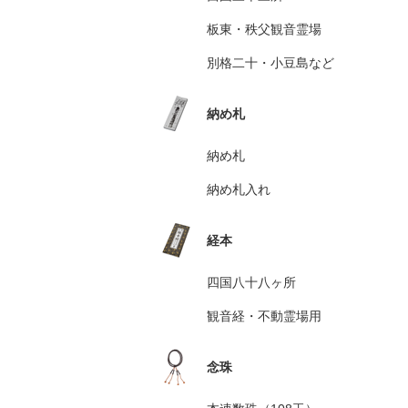
板東・秩父観音霊場
別格二十・小豆島など
納め札
納め札
納め札入れ
経本
四国八十八ヶ所
観音経・不動霊場用
念珠