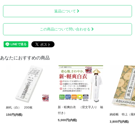
返品について
そして一番後ろには、空白ページが10ページ綴じられてい
この商品について問い合わせる
ます。
あなたにおすすめの商品
新・軽爽白衣 （背文字入り 袖
納札（白） 200枚
付き）
ビニールカバーが付いております。
納経帳 特上（菊
150円(内税)
5,000円(内税)
3,800円(内税)
■サイズ＝縦約25cm、横約18cm、厚み約2cm
■重量 ＝約410g