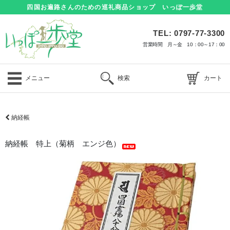
四国お遍路さんのための巡礼商品ショップ いっぽ一歩堂
TEL: 0797-77-3300
営業時間 月～金 10：00～17：00
メニュー
検索
カート
納経帳
納経帳 特上（菊柄 エンジ色）