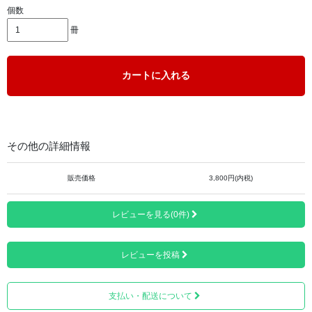
個数
冊
カートに入れる
「高野山奥の院」と四国八十八ヶ所第1番「霊山寺」から第
88番「大窪寺」までの88ヶ寺を合わせて89ヶ寺分のご詠歌
入りご朱印ページが綴じられています。
その他の詳細情報
販売価格
3,800円(内税)
レビューを見る(0件)
レビューを投稿
支払い・配送について