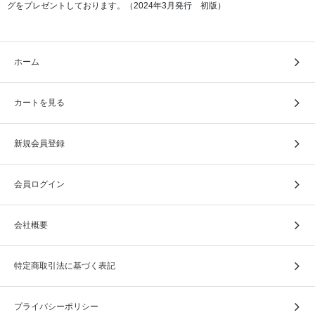
グをプレゼントしております。（2024年3月発行 初版）
ホーム
カートを見る
新規会員登録
しっかりとした表装を施すことで、末代までの家宝として
残すことができます。
会員ログイン
会社概要
特定商取引法に基づく表記
プライバシーポリシー