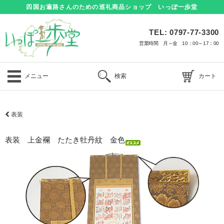
四国お遍路さんのための巡礼商品ショップ いっぽ一歩堂
TEL: 0797-77-3300
営業時間 月～金 10：00～17：00
メニュー
検索
カート
表装
表装 上金襴 たたき牡丹紋 金色