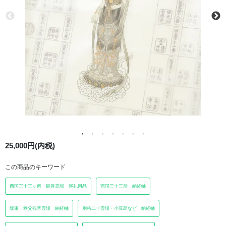
25,000円(内税)
この商品のキーワード
西国三十三ヶ所 観音霊場 巡礼用品
西国三十三所 納経軸
坂東・秩父観音霊場 納経軸
別格二十霊場・小豆島など 納経軸