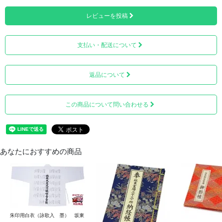
レビューを投稿
支払い・配送について
細部までしっかりと描かれております。
返品について
この商品について問い合わせる
あなたにおすすめの商品
朱印用白衣（詠歌入 墨） 坂東