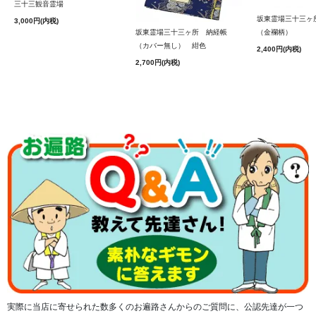
三十三観音霊場
坂東霊場三十三ヶ
3,000円(内税)
坂東霊場三十三ヶ所 納経帳
（金襴柄）
（カバー無し） 紺色
2,400円(内税)
2,700円(内税)
「西国三十三所」「坂東三十三観音霊場」「秩父三十四観
音霊場」の計100マスに加え、左上隅には1ヶ所「番外」の
空欄があり、善光寺へのお礼参りなどお好きな納経を１ヶ
寺分いただくことができます。
実際に当店に寄せられた数多くのお遍路さんからのご質問に、公認先達が一つ