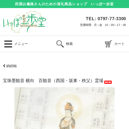
四国お遍路さんのための巡礼商品ショップ いっぽ一歩堂
TEL: 0797-77-3300
営業時間 月～金 10：00～17：00
メニュー
検索
カート
納経軸
宝珠墨観音 横向 百観音（西国・坂東・秩父）霊場