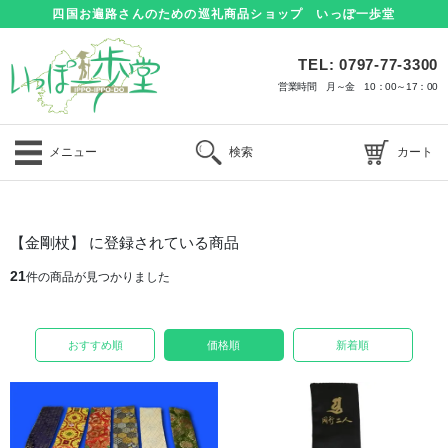
四国お遍路さんのための巡礼商品ショップ いっぽ一歩堂
TEL: 0797-77-3300
営業時間 月～金 10：00～17：00
メニュー
検索
カート
【金剛杖】 に登録されている商品
21
件の商品が見つかりました
おすすめ順
価格順
新着順