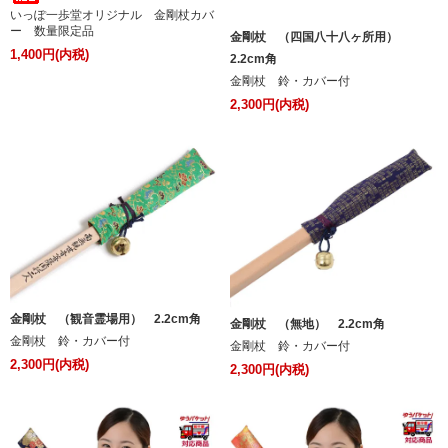
いっぽ一歩堂オリジナル 金剛杖カバ
ー 数量限定品
金剛杖 （四国八十八ヶ所用）
1,400円(内税)
2.2cm角
金剛杖 鈴・カバー付
2,300円(内税)
金剛杖 （観音霊場用） 2.2cm角
金剛杖 （無地） 2.2cm角
金剛杖 鈴・カバー付
金剛杖 鈴・カバー付
2,300円(内税)
2,300円(内税)