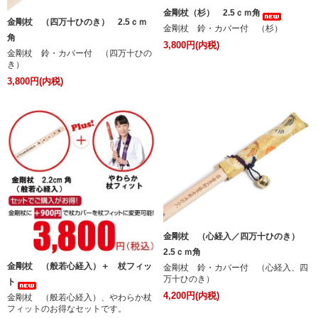
金剛杖（杉） 2.5ｃｍ角
金剛杖 （四万十ひのき） 2.5ｃｍ
金剛杖 鈴・カバー付 （杉）
角
3,800円(内税)
金剛杖 鈴・カバー付 （四万十ひの
き）
3,800円(内税)
金剛杖 （心経入／四万十ひのき）
2.5ｃｍ角
金剛杖 （般若心経入）＋ 杖フィッ
金剛杖 鈴・カバー付 （心経入、四
万十ひのき）
ト
4,200円(内税)
金剛杖 （般若心経入）、やわらか杖
フィットのお得なセットです。