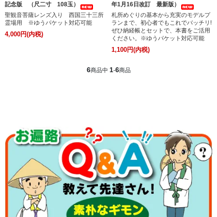
記念版 （尺二寸 108玉）
年1月16日改訂 最新版）
聖観音菩薩レンズ入り 西国三十三所
札所めぐりの基本から充実のモデルプ
霊場用 ※ゆうパケット対応可能
ランまで、初心者でもこれでバッチリ!
ぜひ納経帳とセットで、本書をご活用
4,000円(内税)
ください。※ゆうパケット対応可能
1,100円(内税)
6
1
6
商品中
-
商品