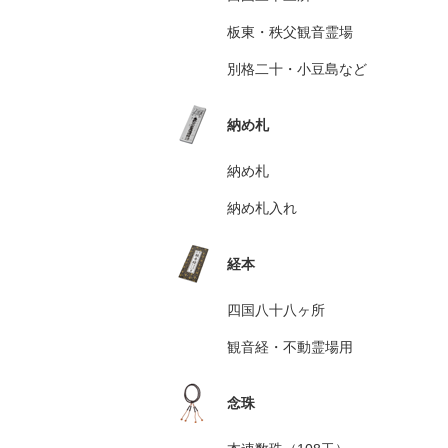
板東・秩父観音霊場
別格二十・小豆島など
納め札
納め札
納め札入れ
経本
四国八十八ヶ所
観音経・不動霊場用
念珠