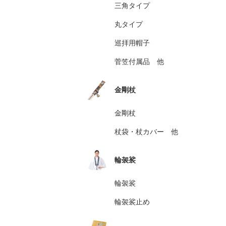
三角タイプ
丸タイプ
巡拝用帽子
菅笠付属品 他
金剛杖
金剛杖
杖袋・杖カバー 他
輪袈裟
輪袈裟
輪袈裟止め