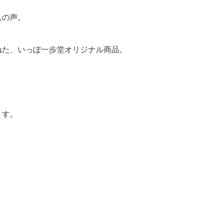
んの声。
ねた、いっぽ一歩堂オリジナル商品。
ます。