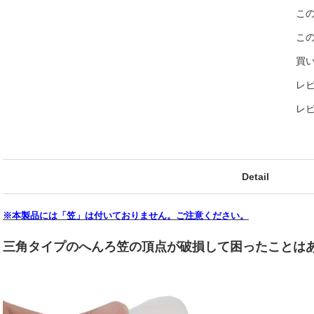
こ
こ
買
レビ
レ
Detail
※本製品には「笠」は付いておりません。ご注意ください。
三角タイプのへんろ笠の頂点が破損して困ったことは