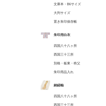
文庫本・B6サイズ
大判サイズ
置き朱印保存帳
朱印用白衣
四国八十八ヶ所
西国三十三所
別格・板東・秩父
朱印用品入れ
納経軸
四国八十八ヶ所
西国三十三所