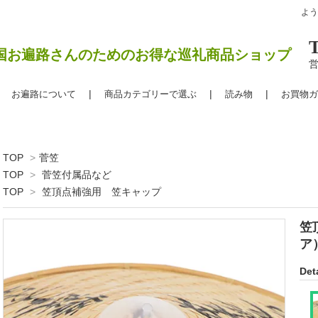
よ
国お遍路さんのためのお得な巡礼商品ショップ
営
お遍路について
商品カテゴリーで選ぶ
読み物
お買物ガ
TOP
>
菅笠
TOP
>
菅笠付属品など
TOP
>
笠頂点補強用 笠キャップ
笠
ア
Deta