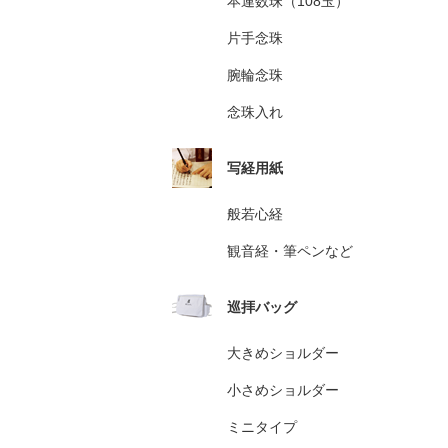
本連数珠（108玉）
片手念珠
腕輪念珠
念珠入れ
写経用紙
般若心経
観音経・筆ペンなど
巡拝バッグ
大きめショルダー
小さめショルダー
ミニタイプ