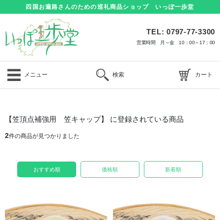
四国お遍路さんのための巡礼商品ショップ いっぽ一歩堂
TEL: 0797-77-3300
営業時間 月～金 10：00～17：00
メニュー
検索
カート
【笠頂点補強用 笠キャップ】 に登録されている商品
2
件の商品が見つかりました
おすすめ順
価格順
新着順