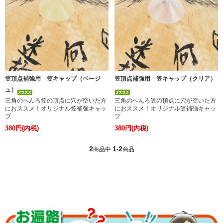
笠頂点補強用 笠キャップ（ベージ
笠頂点補強用 笠キャップ（クリア）
ュ）
三角のへんろ笠の頂点に穴が空いた方
三角のへんろ笠の頂点に穴が空いた方
におススメ！オリジナル笠補強キャッ
におススメ！オリジナル笠補強キャッ
プ
プ
380円(内税)
380円(内税)
2
1
2
商品中
-
商品