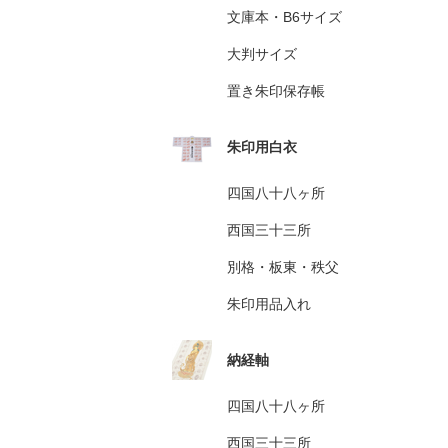
文庫本・B6サイズ
大判サイズ
置き朱印保存帳
朱印用白衣
四国八十八ヶ所
西国三十三所
別格・板東・秩父
朱印用品入れ
納経軸
四国八十八ヶ所
西国三十三所