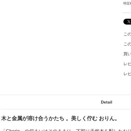
特定
こ
こ
買
レビ
レ
Detail
木と金属が溶け合うかたち 。美しく佇む おりん。