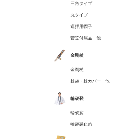
三角タイプ
丸タイプ
巡拝用帽子
菅笠付属品 他
金剛杖
金剛杖
杖袋・杖カバー 他
輪袈裟
輪袈裟
輪袈裟止め