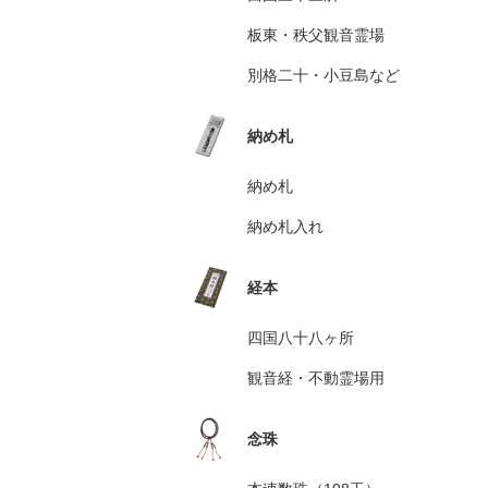
板東・秩父観音霊場
別格二十・小豆島など
納め札
納め札
納め札入れ
経本
四国八十八ヶ所
観音経・不動霊場用
念珠