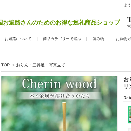
よ
国お遍路さんのためのお得な巡礼商品ショップ
営
お遍路について
商品カテゴリーで選ぶ
読み物
お買物ガ
TOP
>
おりん・三具足・写真立て
おり
リ
Deta