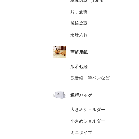
本連数珠（108玉）
片手念珠
腕輪念珠
念珠入れ
写経用紙
般若心経
観音経・筆ペンなど
巡拝バッグ
大きめショルダー
小さめショルダー
ミニタイプ