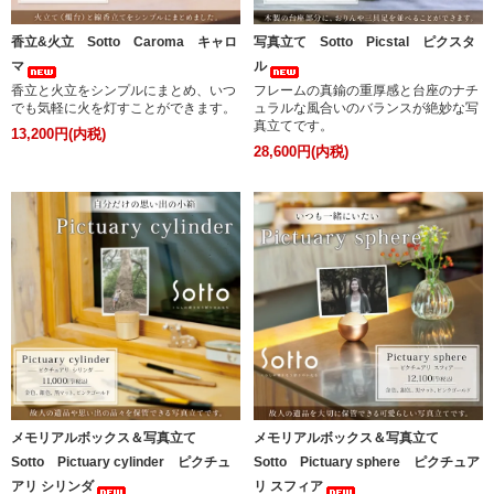
香立&火立 Sotto Caroma キャロ
写真立て Sotto Picstal ピクスタ
マ
ル
香立と火立をシンプルにまとめ、いつ
フレームの真鍮の重厚感と台座のナチ
でも気軽に火を灯すことができます。
ュラルな風合いのバランスが絶妙な写
真立てです。
13,200円(内税)
28,600円(内税)
メモリアルボックス＆写真立て
メモリアルボックス＆写真立て
Sotto Pictuary cylinder ピクチュ
Sotto Pictuary sphere ピクチュア
アリ シリンダ
リ スフィア