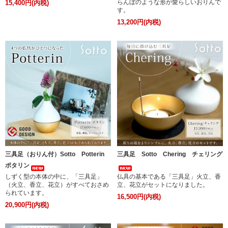
らんぼのような形が愛らしいおりんで
15,400円(内税)
す。
13,200円(内税)
三具足（おりん付）Sotto Potterin
三具足 Sotto Chering チェリング
ポタリン
しずく型の本体の中に、「三具足」
仏具の基本である「三具足」火立、香
（火立、香立、花立）がすべておさめ
立、花立がセットになりました。
られています。
16,500円(内税)
20,900円(内税)