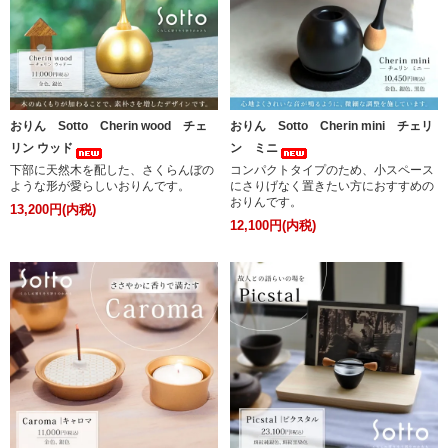
おりん Sotto Cherin wood チェ
おりん Sotto Cherin mini チェリ
リン ウッド
ン ミニ
下部に天然木を配した、さくらんぼの
コンパクトタイプのため、小スペース
ような形が愛らしいおりんです。
にさりげなく置きたい方におすすめの
おりんです。
13,200円(内税)
12,100円(内税)