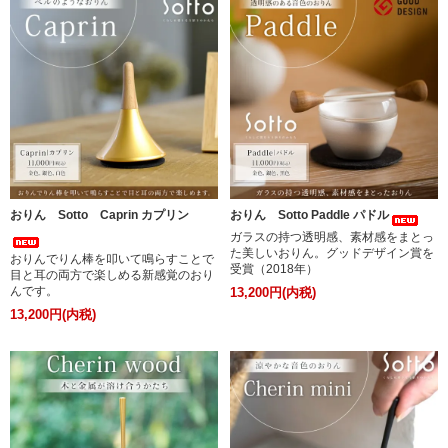
おりん Sotto Caprin カプリン
おりん Sotto Paddle パドル
ガラスの持つ透明感、素材感をまとっ
た美しいおりん。グッドデザイン賞を
おりんでりん棒を叩いて鳴らすことで
受賞（2018年）
目と耳の両方で楽しめる新感覚のおり
んです。
13,200円(内税)
13,200円(内税)